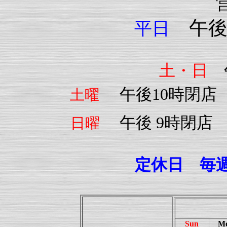
午後
平日
土・日
午
午後10時閉
土曜
午後 9時閉店
日曜
定休日 毎
Sun
M